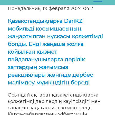
Понедельник, 19 февраля 2024 04:21
Қазақстандықтарға DariKZ
мобильді қосымшасының
жаңартылған нұсқасы қолжетімді
болды. Енді жаңаша жолға
қойылған қызмет
пайдаланушыларға дәрілік
заттардың жағымсыз
реакциялары жөнінде дербес
мәлімдеу мүмкіндігін береді
Осындай ақпарат қазақстандықтарға
қолжетімді дәрілердің қауіпсіздігі мен
сапасын қадағалауға көмектеседі.
Карта-хабарламаны жіберу үшін